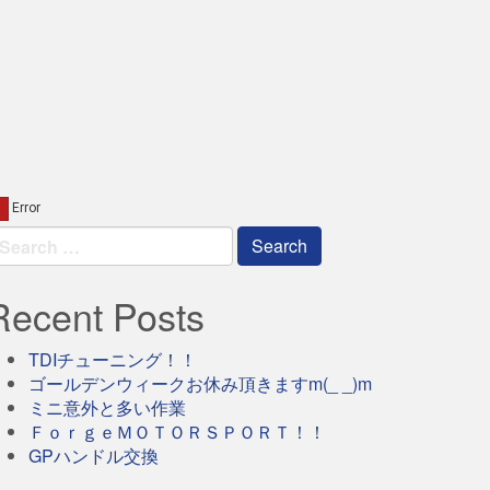
earch
r:
Recent Posts
TDIチューニング！！
ゴールデンウィークお休み頂きますm(_ _)m
ミニ意外と多い作業
ＦｏｒｇｅＭＯＴＯＲＳＰＯＲＴ！！
GPハンドル交換