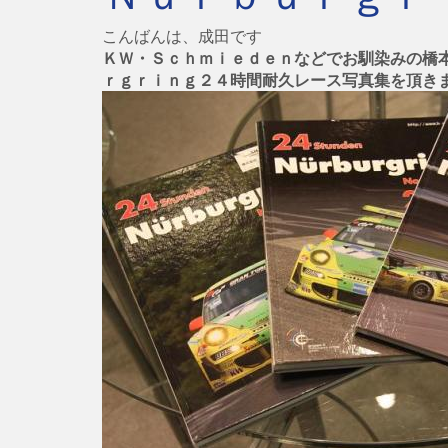
こんばんは、成田です
ＫＷ・Ｓｃｈｍｉｅｄｅｎなどでお馴染みの橋
ｒｇｒｉｎｇ２４時間耐久レース写真集を頂き