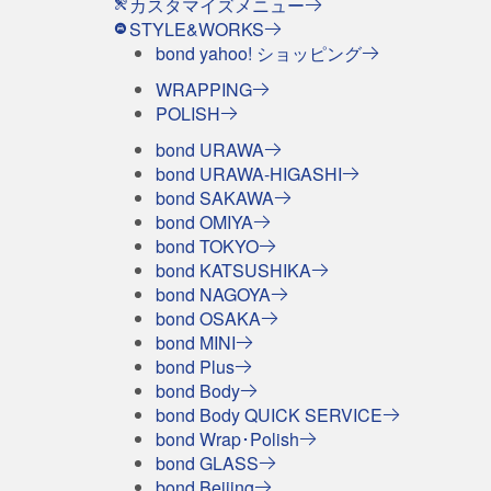
カスタマイズメニュー
STYLE&WORKS
bond yahoo! ショッピング
WRAPPING
POLISH
bond URAWA
bond URAWA-HIGASHI
bond SAKAWA
bond OMIYA
bond TOKYO
bond KATSUSHIKA
bond NAGOYA
bond OSAKA
bond MINI
bond Plus
bond Body
bond Body QUICK SERVICE
bond Wrap･Polish
bond GLASS
bond Beijing