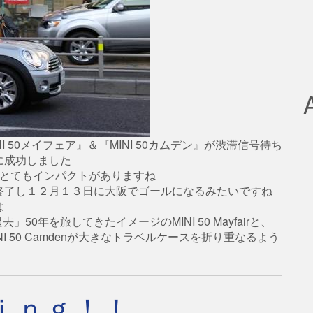
 50メイフェア』＆『MINI 50カムデン』が渋滞信号待ち
に成功しました
Ｉとてもインパクトがありますね
終了し１２月１３日に大阪でゴールになるみたいですね
は
50年を旅してきたイメージのMINI 50 Mayfairと、
 50 Camdenが大きなトラベルケースを折り重なるよう
ｉｎｇ！！