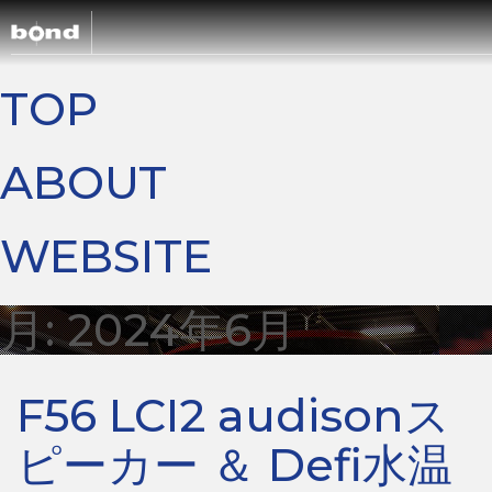
TOP
CARS
ABOUT
CUSTOMIZ
WEBSITE
SHOP
月:
2024年6月
ABOUT
F56 LCI2 audisonス
RECRUIT
ピーカー ＆ Defi水温