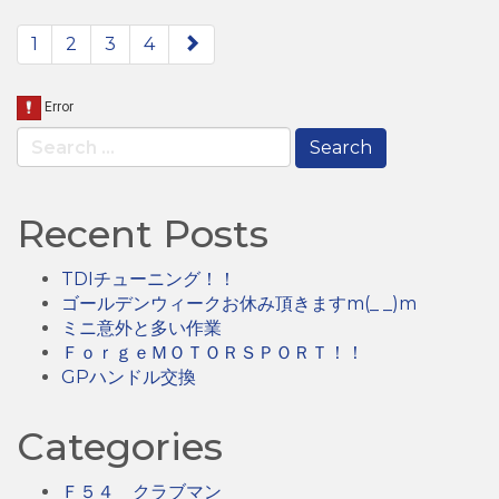
paging-
1
2
3
4
navigation
Search
for:
Recent Posts
TDIチューニング！！
ゴールデンウィークお休み頂きますm(_ _)m
ミニ意外と多い作業
ＦｏｒｇｅＭＯＴＯＲＳＰＯＲＴ！！
GPハンドル交換
Categories
Ｆ５４ クラブマン