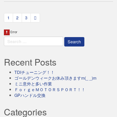
paging-
1
2
3
navigation
Search
for:
Recent Posts
TDIチューニング！！
ゴールデンウィークお休み頂きますm(_ _)m
ミニ意外と多い作業
ＦｏｒｇｅＭＯＴＯＲＳＰＯＲＴ！！
GPハンドル交換
Categories