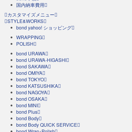
国内納車費用
カスタマイズメニュー
STYLE&WORKS
bond yahoo! ショッピング
WRAPPING
POLISH
bond URAWA
bond URAWA-HIGASHI
bond SAKAWA
bond OMIYA
bond TOKYO
bond KATSUSHIKA
bond NAGOYA
bond OSAKA
bond MINI
bond Plus
bond Body
bond Body QUICK SERVICE
bond Wrap･Polish