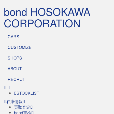
bond HOSOKAWA
CORPORATION
CARS
CUSTOMIZE
SHOPS
ABOUT
RECRUIT
STOCKLIST
在庫情報
買取査定
bond車検