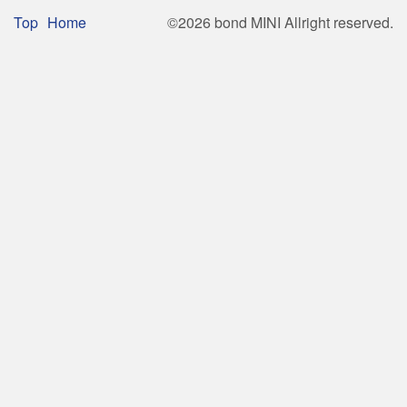
Footer
Top
Home
©2026 bond MINI Allright reserved.
Menu