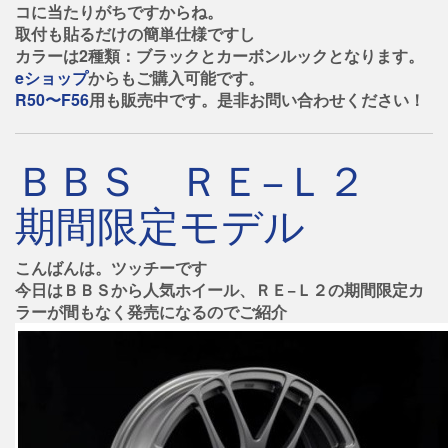
コに当たりがちですからね。
取付も貼るだけの簡単仕様ですし
カラーは2種類：ブラックとカーボンルックとなります。
eショップ
からもご購入可能です。
R50〜F56
用も販売中です。是非お問い合わせください！
ＢＢＳ ＲＥ−Ｌ２
期間限定モデル
こんばんは。ツッチーです
今日はＢＢＳから人気ホイール、ＲＥ−Ｌ２の期間限定カ
ラーが間もなく発売になるのでご紹介