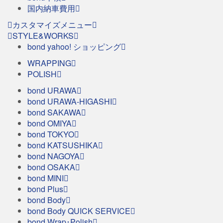
国内納車費用
カスタマイズメニュー
STYLE&WORKS
bond yahoo! ショッピング
WRAPPING
POLISH
bond URAWA
bond URAWA-HIGASHI
bond SAKAWA
bond OMIYA
bond TOKYO
bond KATSUSHIKA
bond NAGOYA
bond OSAKA
bond MINI
bond Plus
bond Body
bond Body QUICK SERVICE
bond Wrap･Polish