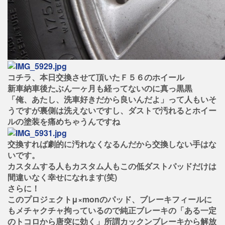
コチラ、本日交換させて頂いたＦ５６のホイール
新車納車後たぶん一ヶ月も経ってないのに真っ黒黒
「俺、あたし、洗車好きだから良いんだよ」って人もいそ
うですが裏側は洗えないですし、ダストで汚れるとホイー
ルの塗装を痛めちゃうんですね
交換すれば劇的に汚れなくなるんだから交換しない手はな
いです。
カスタムする人もカスタム人もこの低ダストパッドだけは
間違いなく幸せになれます(笑)
さらに！
このプロジェクトμ×monのパッド、ブレーキフィールに
もメチャクチャ拘っているので純正ブレーキの「ある一定
のトコロから唐突に効く」所謂カックンブレーキから解放