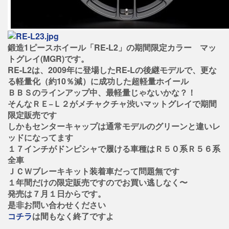
鍛造1ピースホイール「RE-L2」の期間限定カラー マッ
トグレイ(MGR)です。
RE-L2は、2009年に登場したRE-Lの後継モデルで、更な
る軽量化（約10％減）に成功した超軽量ホイール
ＢＢＳのラインアップ中、最軽量じゃないかな？！
そんなＲＥ−Ｌ２がメチャクチャ渋いマットグレイで期間
限定販売です
しかもセンターキャップは通常モデルのグリーンと違いレ
ッドになってます
１７インチがドンピシャで履ける車種はＲ５０系Ｒ５６系
全車
ＪＣＷブレーキキット装着車だって問題無です
１年間だけの限定販売ですのでお買い逃しなく〜
発売は７月１日からです。
是非お問い合わせください
コチラ
は間もなく終了ですよ