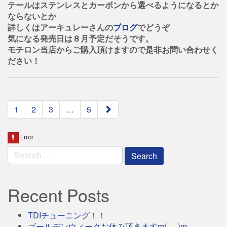
テールはステンレスとカーボンから選べるようになるとか
ならないとか
詳しくはアーキュレーさんの
ブログ
でどうぞ
気になる発売日は８月予定だそうです。
モチロン当店からご購入頂けますので是非お問い合わせく
ださい！
paging-
1
2
3
…
5
navigation
Search
for:
Recent Posts
TDIチューニング！！
ゴールデンウィークお休み頂きますm(_ _)m