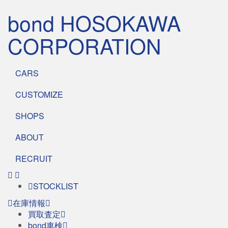
bond HOSOKAWA
CORPORATION
CARS
CUSTOMIZE
SHOPS
ABOUT
RECRUIT
STOCKLIST
在庫情報
買取査定
bond車検