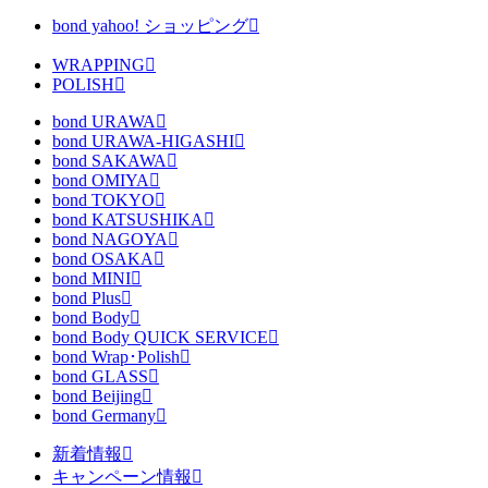
bond yahoo! ショッピング
WRAPPING
POLISH
bond URAWA
bond URAWA-HIGASHI
bond SAKAWA
bond OMIYA
bond TOKYO
bond KATSUSHIKA
bond NAGOYA
bond OSAKA
bond MINI
bond Plus
bond Body
bond Body QUICK SERVICE
bond Wrap･Polish
bond GLASS
bond Beijing
bond Germany
新着情報
キャンペーン情報