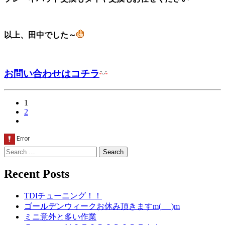
以上、田中でした～
お問い合わせはコチラ
paging-
1
2
navigation
Search
for:
Recent Posts
TDIチューニング！！
ゴールデンウィークお休み頂きますm(_ _)m
ミニ意外と多い作業