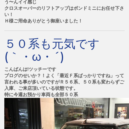
う〜んイイ感じ
クロスオーバーのリフトアップはボンドミニにお任せ下さ
い！
Ｈ様ご用命ありがとう御座いました！
５０系も元気です
(｀・ω・´)
こんばんは!ツッチーです
ブログのせいか？！よく「最近Ｆ系ばっかりですね」って
言われる事が多いのですがＲ５６系、５０系も変わらずご
入庫、ご来店頂いている状態です。
特に今週お預かり車両も全部５０系