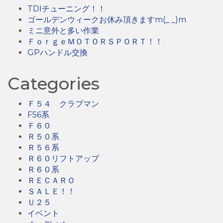
TDIチューニング！！
ゴールデンウィークお休み頂きますm(_ _)m
ミニ意外と多い作業
ＦｏｒｇｅＭＯＴＯＲＳＰＯＲＴ！！
GPハンドル交換
Categories
Ｆ５４ クラブマン
F56系
Ｆ６０
Ｒ５０系
Ｒ５６系
Ｒ６０リフトアップ
Ｒ６０系
ＲＥＣＡＲＯ
ＳＡＬＥ！！
Ｕ２５
イベント