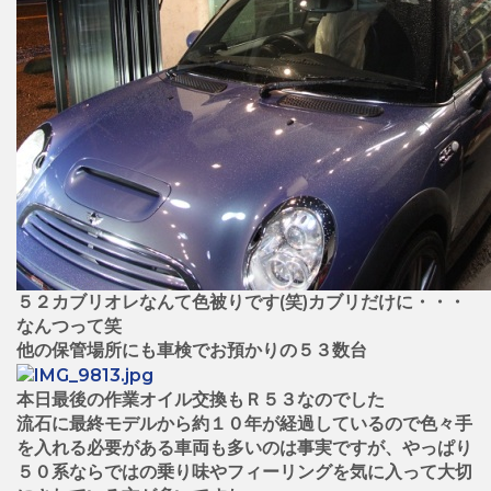
５２カブリオレなんて色被りです(笑)カブリだけに・・・
なんつって笑
他の保管場所にも車検でお預かりの５３数台
本日最後の作業オイル交換もＲ５３なのでした
流石に最終モデルから約１０年が経過しているので色々手
を入れる必要がある車両も多いのは事実ですが、やっぱり
５０系ならではの乗り味やフィーリングを気に入って大切