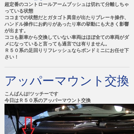
超定番のコントロールアームブッシュは切れて分離しちゃ
っている状態
ココまでの状態だとガタゴト異音が出たりブレーキ操作、
ハンドル操作にお釣りがあったり車の挙動にも大きく影響
が出ます。
ココも新車から交換していない車両はほぼ全ての車両がダ
メになっていると言っても過言では有りません。
Ｒ５０系の足回りリフレッシュならボンドミニにお任せ下
さい！
アッパーマウント交換
こんばんは!ツッチーです
今日はＲ５０系のアッパーマウント交換