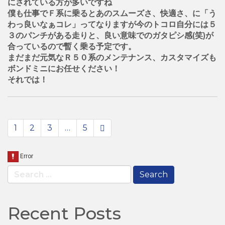
にされている方が多いですね
僕も仕事でＦ系に乗るとあのスムーズさ、快適さ、に「う
わっ良いなぁコレ」ってなりますが今のトコロ自分には５
３のパンチがある走りと、良い意味でのガタピシ感(笑)が
合っているので暫く乗る予定です。
まだまだ元気なＲ５０系のメンテナンス、カスタマイズも
ボンドミニにお任せください！
それでは！
paging-
1
2
3
…
5
navigation
Search
for:
Recent Posts