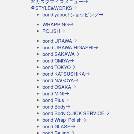
カスタマイズメニュー
STYLE&WORKS
bond yahoo! ショッピング
WRAPPING
POLISH
bond URAWA
bond URAWA-HIGASHI
bond SAKAWA
bond OMIYA
bond TOKYO
bond KATSUSHIKA
bond NAGOYA
bond OSAKA
bond MINI
bond Plus
bond Body
bond Body QUICK SERVICE
bond Wrap･Polish
bond GLASS
bond Beijing