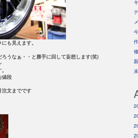
ラにも見えます。
ろうなぁ・・と勝手に回して妄想します(笑)
ン
す。
お値段
月注文までです
2
2
2
2