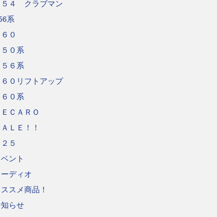
Ｆ５４ クラブマン
56系
Ｆ６０
Ｒ５０系
Ｒ５６系
Ｒ６０リフトアップ
Ｒ６０系
ＲＥＣＡＲＯ
ＳＡＬＥ！！
Ｕ２５
イベント
オーディオ
オススメ商品！
お知らせ