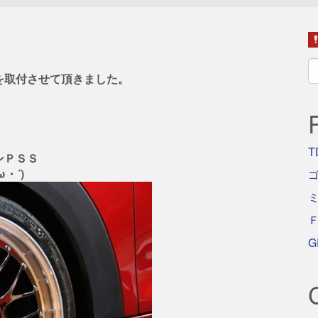
S
を取付させて頂きました。
fo
T
ンＰＳＳ
・´)
ゴ