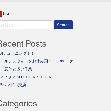
earch
r:
Recent Posts
DIチューニング！！
ールデンウィークお休み頂きますm(_ _)m
ミニ意外と多い作業
ＦｏｒｇｅＭＯＴＯＲＳＰＯＲＴ！！
GPハンドル交換
Categories