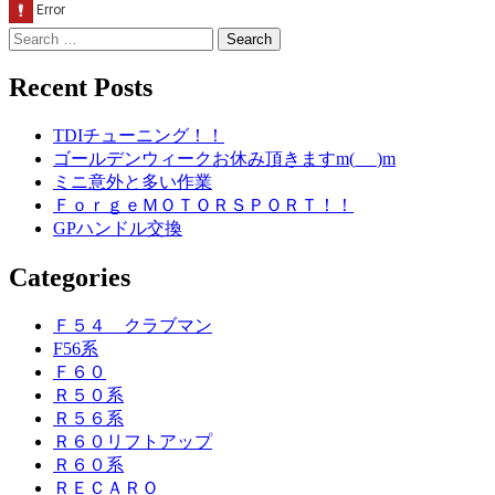
Search
for:
Recent Posts
TDIチューニング！！
ゴールデンウィークお休み頂きますm(_ _)m
ミニ意外と多い作業
ＦｏｒｇｅＭＯＴＯＲＳＰＯＲＴ！！
GPハンドル交換
Categories
Ｆ５４ クラブマン
F56系
Ｆ６０
Ｒ５０系
Ｒ５６系
Ｒ６０リフトアップ
Ｒ６０系
ＲＥＣＡＲＯ