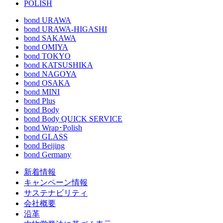
POLISH
bond URAWA
bond URAWA-HIGASHI
bond SAKAWA
bond OMIYA
bond TOKYO
bond KATSUSHIKA
bond NAGOYA
bond OSAKA
bond MINI
bond Plus
bond Body
bond Body QUICK SERVICE
bond Wrap･Polish
bond GLASS
bond Beijing
bond Germany
新着情報
キャンペーン情報
サステナビリティ
会社概要
沿革