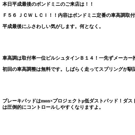
本日平成最後のボンドミニのご来店は！！
Ｆ５６ ＪＣＷ ＬＣＩ！！内容はボンドミニ定番の車高調取
平成最後にふさわしい気がします。何となく。
車高調は取付率一位ビルシュタインＢ１４！一先ずメーカー
初回の車高調整は無料です。しばらく走ってスプリングが馴
ブレーキパッドはmon×プロジェクトμ低ダストパッド！ダ
は圧倒的にコントロールしやすくなりますよ。