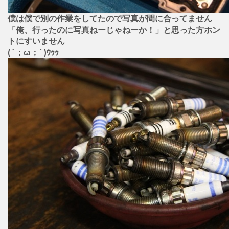
僕は僕で別の作業をしてたので写真が間に合ってません
「俺、行ったのに写真ねーじゃねーか！」と思った方ホン
トにすいません
(´；ω；`)ｳｩｩ