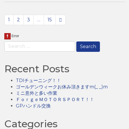
paging-
1
2
3
…
15
navigation
Search
for:
Recent Posts
TDIチューニング！！
ゴールデンウィークお休み頂きますm(_ _)m
ミニ意外と多い作業
ＦｏｒｇｅＭＯＴＯＲＳＰＯＲＴ！！
GPハンドル交換
Categories