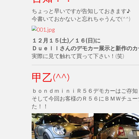
ちょっと早いですが告知しておきます♪
今書いておかないと忘れちゃうんで(^^)
１２月１５(土)／１６(日)に
Ｄｕｅｌｌさんのデモカー展示と新作のカ
実際に見て触れて買って下さい！(笑)
甲乙(^^)
ｂｏｎｄｍｉｎｉＲ５６デモカーはご存知
そして今回お客様のＲ５６にＢＭＷチュー
た！！