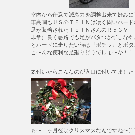
室内から任意で減衰力を調整出来て好みに
車高調もＵＳのＴＥＩＮは凄く固いハード
足が装着されたＴＥＩＮさんのＲ５３ＭＩ
非常に良く悪路でも足がバタつかずしなや
とハードに走りたい時は『ポチッ』とボタ
こ〜んな便利な足廻りどうでしょ〜か！！
気付いたらこんなのが入口に付いてました
も〜一ヶ月後はクリスマスなんですね〜(^^