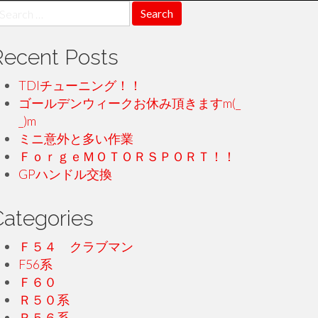
earch
r:
Recent Posts
TDIチューニング！！
ゴールデンウィークお休み頂きますm(_
_)m
ミニ意外と多い作業
ＦｏｒｇｅＭＯＴＯＲＳＰＯＲＴ！！
GPハンドル交換
Categories
Ｆ５４ クラブマン
F56系
Ｆ６０
Ｒ５０系
Ｒ５６系