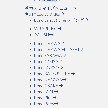
カスタマイズメニュー
STYLE&WORKS
bond yahoo! ショッピング
WRAPPING
POLISH
bond URAWA
bond URAWA-HIGASHI
bond SAKAWA
bond OMIYA
bond TOKYO
bond KATSUSHIKA
bond NAGOYA
bond OSAKA
bond MINI
bond Plus
bond Body