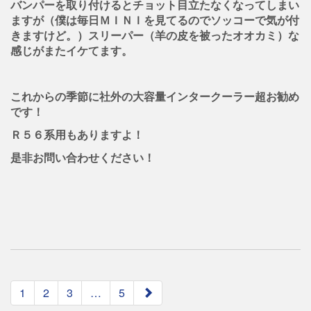
バンパーを取り付けるとチョット目立たなくなってしまい
ますが（僕は毎日ＭＩＮＩを見てるのでソッコーで気が付
きますけど。）スリーパー（羊の皮を被ったオオカミ）な
感じがまたイケてます。
これからの季節に社外の大容量インタークーラー超お勧め
です！
Ｒ５６系用もありますよ！
是非お問い合わせください！
paging-
1
2
3
…
5