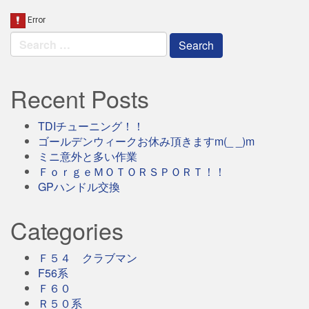
navigation
Search
for:
Recent Posts
TDIチューニング！！
ゴールデンウィークお休み頂きますm(_ _)m
ミニ意外と多い作業
ＦｏｒｇｅＭＯＴＯＲＳＰＯＲＴ！！
GPハンドル交換
Categories
Ｆ５４ クラブマン
F56系
Ｆ６０
Ｒ５０系