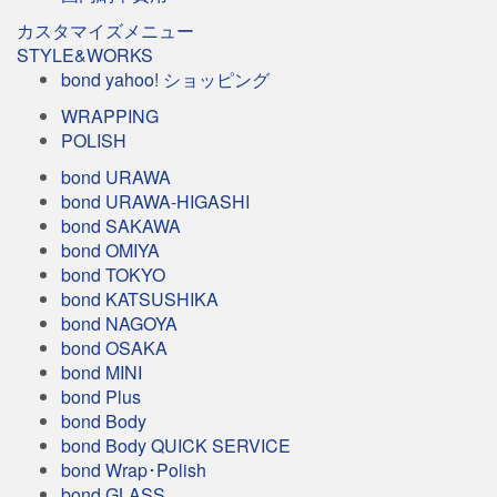
カスタマイズメニュー
STYLE&WORKS
bond yahoo! ショッピング
WRAPPING
POLISH
bond URAWA
bond URAWA-HIGASHI
bond SAKAWA
bond OMIYA
bond TOKYO
bond KATSUSHIKA
bond NAGOYA
bond OSAKA
bond MINI
bond Plus
bond Body
bond Body QUICK SERVICE
bond Wrap･Polish
bond GLASS