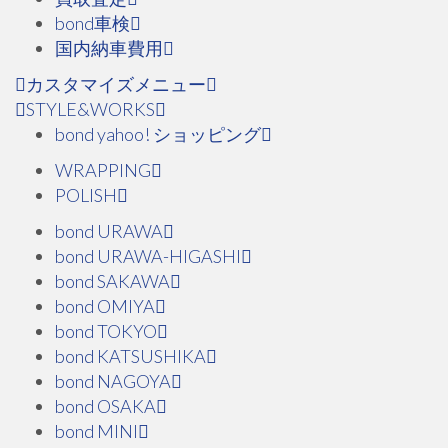
bond車検
国内納車費用
カスタマイズメニュー
STYLE&WORKS
bond yahoo! ショッピング
WRAPPING
POLISH
bond URAWA
bond URAWA-HIGASHI
bond SAKAWA
bond OMIYA
bond TOKYO
bond KATSUSHIKA
bond NAGOYA
bond OSAKA
bond MINI