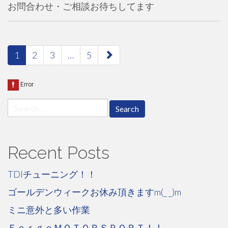
お問合わせ・ご相談お待ちしてます
paging-
1
2
3
…
5
navigation
Search
for:
Recent Posts
TDIチューニング！！
ゴールデンウィークお休み頂きますm(_ _)m
ミニ意外と多い作業
ＦｏｒｇｅＭＯＴＯＲＳＰＯＲＴ！！