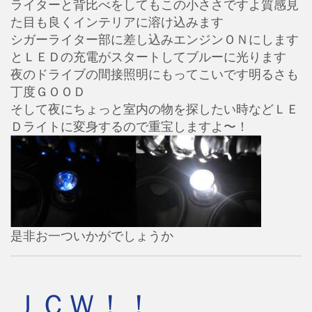
ライターと背比べをしてもこの小ささですよ質感見
た目も良くインテリアに溶け込みます
シガーライター部に差し込みエンジンＯＮにします
とＬＥＤの充電がスタートしてブルーに光ります
夜のドライブの間接照明にもってこいです明るさも
丁度ＧＯＯＤ
そして夜にちょっと室内の物を探したい時などＬＥ
Ｄライトに変身するので重宝しますよ〜！
是非お一ついかがでしょうか
ＪＣＷ！！