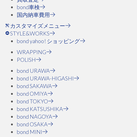
bond車検
国内納車費用
カスタマイズメニュー
STYLE&WORKS
bond yahoo! ショッピング
WRAPPING
POLISH
bond URAWA
bond URAWA-HIGASHI
bond SAKAWA
bond OMIYA
bond TOKYO
bond KATSUSHIKA
bond NAGOYA
bond OSAKA
bond MINI