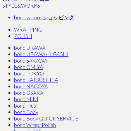
STYLE&WORKS
bond yahoo! ショッピング
WRAPPING
POLISH
bond URAWA
bond URAWA-HIGASHI
bond SAKAWA
bond OMIYA
bond TOKYO
bond KATSUSHIKA
bond NAGOYA
bond OSAKA
bond MINI
bond Plus
bond Body
bond Body QUICK SERVICE
bond Wrap･Polish