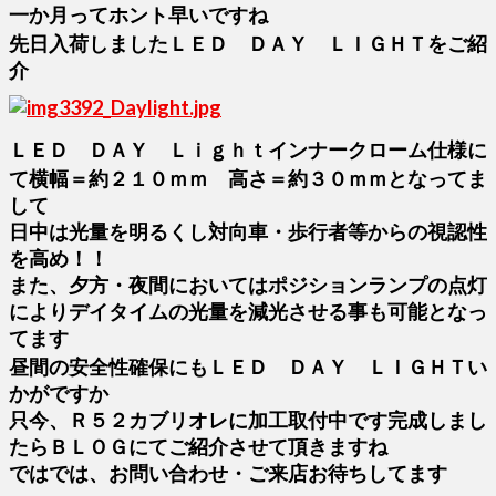
一か月ってホント早いですね
先日入荷しましたＬＥＤ ＤＡＹ ＬＩＧＨＴをご紹
介
ＬＥＤ ＤＡＹ Ｌｉｇｈｔインナークローム仕様に
て横幅＝約２１０ｍｍ 高さ＝約３０ｍｍとなってま
して
日中は光量を明るくし対向車・歩行者等からの視認性
を高め！！
また、夕方・夜間においてはポジションランプの点灯
によりデイタイムの光量を減光させる事も可能となっ
てます
昼間の安全性確保にもＬＥＤ ＤＡＹ ＬＩＧＨＴい
かがですか
只今、Ｒ５２カブリオレに加工取付中です完成しまし
たらＢＬＯＧにてご紹介させて頂きますね
ではでは、お問い合わせ・ご来店お待ちしてます