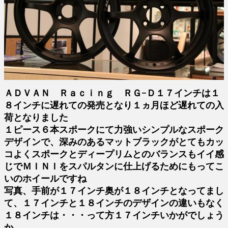
ＡＤＶＡＮ Ｒａｃｉｎｇ ＲＧ−Ｄ１７インチは１
８インチに遅れての発売となり１ヵ月ほど遅れての入
荷となりました
１ピース６本スポークにて力強いシンプルなスポーク
デザインで、深みのあるマットブラックがとてもカッ
コよくスポークとディープリムとのバランスもイイ感
じでＭＩＮＩをスパルタンに仕上げるためにもってこ
いのホイールですね
写真、手前が１７インチ奥が１８インチとなってまし
て、１７インチと１８インチのデザインの違いもなく
１８インチは・・・って方１７インチいかがでしょう
か