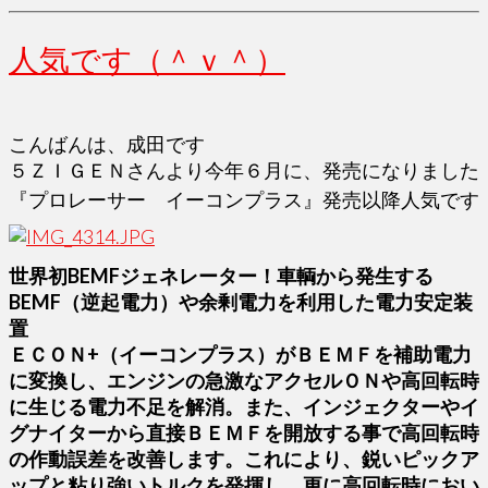
人気です（＾ｖ＾）
こんばんは、成田です
５ＺＩＧＥＮさんより今年６月に、発売になりました
『プロレーサー イーコンプラス』発売以降人気です
世界初BEMFジェネレーター！車輌から発生する
BEMF（逆起電力）や余剰電力を利用した電力安定装
置
ＥＣＯＮ+（イーコンプラス）がＢＥＭＦを補助電力
に変換し、エンジンの急激なアクセルＯＮや高回転時
に生じる電力不足を解消。また、インジェクターやイ
グナイターから直接ＢＥＭＦを開放する事で高回転時
の作動誤差を改善します。これにより、鋭いピックア
ップと粘り強いトルクを発揮し、更に高回転時におい