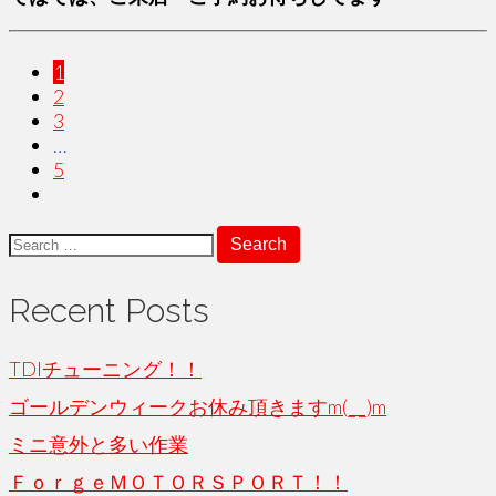
paging-
1
2
navigation
3
…
5
Search
for:
Recent Posts
TDIチューニング！！
ゴールデンウィークお休み頂きますm(_ _)m
ミニ意外と多い作業
ＦｏｒｇｅＭＯＴＯＲＳＰＯＲＴ！！