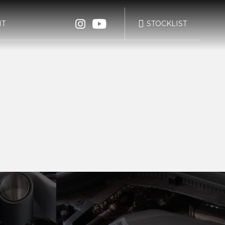
IT
STOCKLIST
bond TOKYO
bond KATSUSHIKA
に基づく表示
WRAPPING
POLISH
bond Body QUICK
bond Body
SERVICE