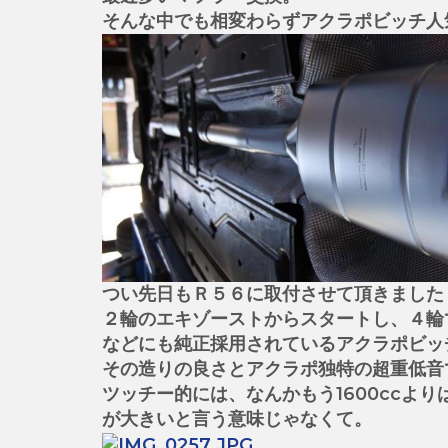
そんな中でも相変わらずアクラポビッチ人
つい先日もＲ５６に取付させて頂きました
２輪のエキゾーストからスタートし、４輪
などにも純正採用されているアクラポビッ
その造りの良さとアクラポ独特の超重低音
ツッチー的には、なんかもう1600ccより
が大きいと言う意味じゃなくて。