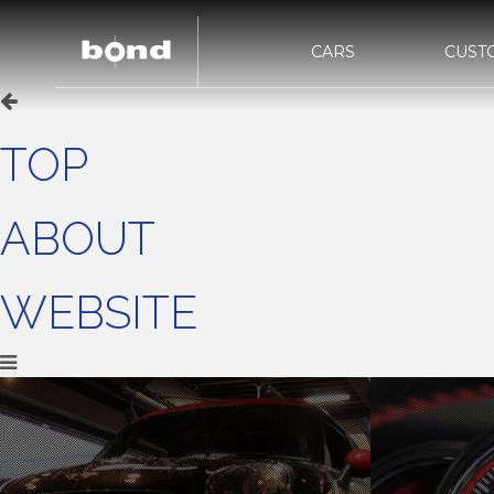
CARS
CUST
bon
bond URAWA
TOP
在庫情報
カスタマイズメニュー
新着情報
キャンペーン情
買取査定
HIG
bond NAGOYA
bon
ABOUT
bond Wrap･Polish
bon
WEBSITE