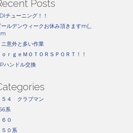
Recent Posts
TDIチューニング！！
ゴールデンウィークお休み頂きますm(_
)m
ミニ意外と多い作業
ＦｏｒｇｅＭＯＴＯＲＳＰＯＲＴ！！
GPハンドル交換
Categories
Ｆ５４ クラブマン
56系
Ｆ６０
Ｒ５０系