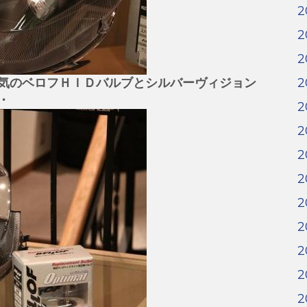
2
2
2
気のベロフＨＩＤバルブとシルバーヴィジョン
2
・
2
2
2
2
2
2
2
2
2