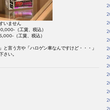
2
2
2
すいません
,000-（工賃、税込）
2
,000-（工賃、税込）
2
」と言う方や「ハロゲン車なんですけど・・・」
2
下さい。
2
2
2
2
2
2
2