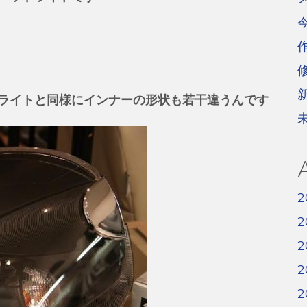
ライトと同様にインナーの形状も若干違うんです
2
2
2
2
2