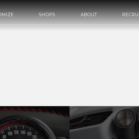
OMIZE
SHOPS
ABOUT
RECRU
d URAWA-
bond SAKAWA
bond OMIYA
STYLE&WORKS
報
bond車検
サステナビリティ
国内納車費用
会社概要
bond yahoo! ショッピング
沿革
古物営業法
ASHI
d OSAKA
bond MINI
bond Plus
d GLASS
bond Beijing
bond Germany