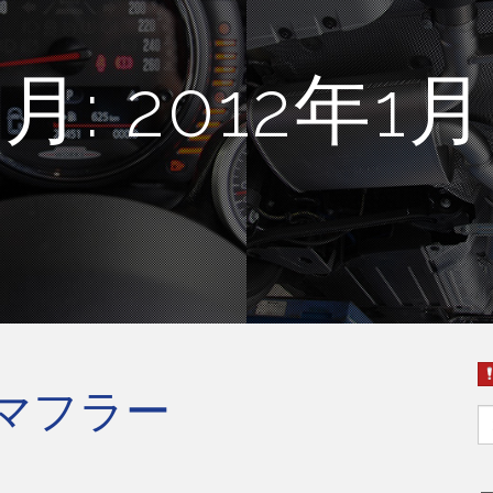
月:
2012年1月
マフラー
S
fo