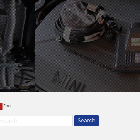
earch
r: