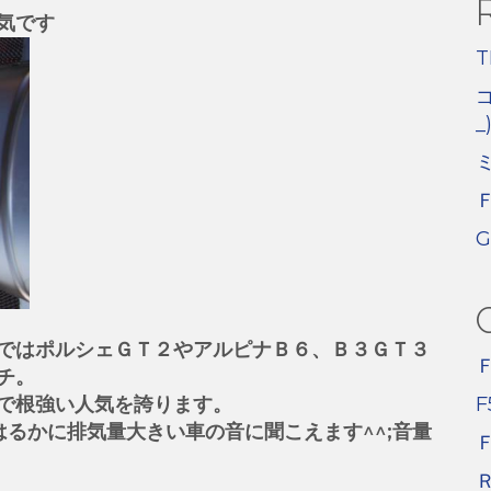
気です
_
ではポルシェＧＴ２やアルピナＢ６、Ｂ３ＧＴ３
チ。
F
で根強い人気を誇ります。
はるかに排気量大きい車の音に聞こえます^^;音量