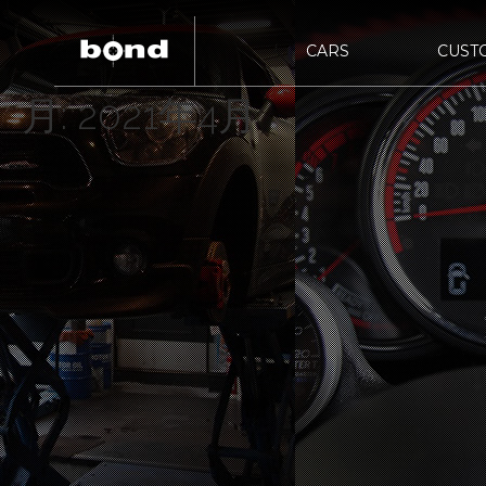
CARS
CUST
月:
2021年4月
bon
bond URAWA
在庫情報
カスタマイズメニュー
新着情報
キャンペーン情
買取査
HIG
bond NAGOYA
bon
bond Wrap･Polish
bon