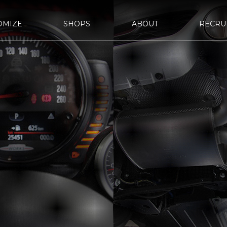
OMIZE
SHOPS
ABOUT
RECRU
d URAWA-
bond SAKAWA
bond OMIYA
STYLE&WORKS
報
定
bond車検
サステナビリティ
国内納車費用
会社概要
bond yahoo! ショッピング
沿革
古物営
ASHI
d OSAKA
bond MINI
bond Plus
d GLASS
bond Beijing
bond Germany