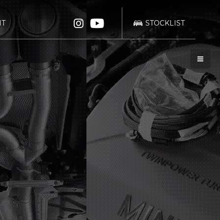
IT
STOCKLIST
bond
bond TOKYO
業法に基づく表示
WRAPPING
POLISH
KATSUSHIKA
bond Body QUICK
bond Body
SERVICE