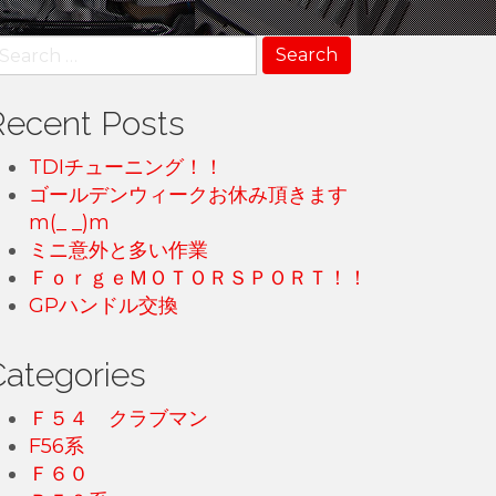
earch
r:
Recent Posts
TDIチューニング！！
ゴールデンウィークお休み頂きます
m(_ _)m
ミニ意外と多い作業
ＦｏｒｇｅＭＯＴＯＲＳＰＯＲＴ！！
GPハンドル交換
Categories
Ｆ５４ クラブマン
F56系
Ｆ６０