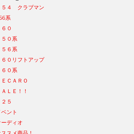
Ｆ５４ クラブマン
56系
Ｆ６０
Ｒ５０系
Ｒ５６系
Ｒ６０リフトアップ
Ｒ６０系
ＲＥＣＡＲＯ
ＳＡＬＥ！！
Ｕ２５
イベント
オーディオ
オススメ商品！