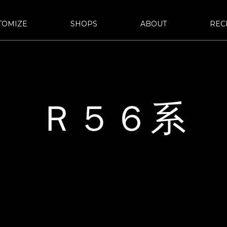
TOMIZE
SHOPS
ABOUT
REC
d URAWA-
bond SAKAWA
bond OMIYA
STYLE&WORKS
報
定
bond車検
サステナビリティ
国内納車費用
会社概要
bond yahoo! ショッピング
沿革
古物営
ASHI
d OSAKA
bond MINI
bond Plus
Ｒ５６系
d GLASS
bond Beijing
bond Germany