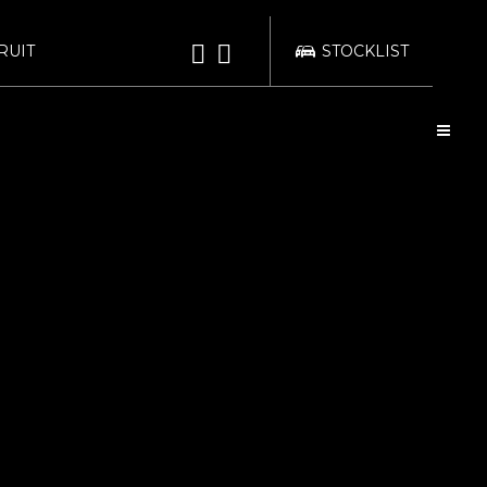
RUIT
STOCKLIST
bond
bond TOKYO
業法に基づく表示
WRAPPING
POLISH
KATSUSHIKA
bond Body QUICK
bond Body
SERVICE