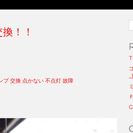
S
ﾌﾟ交換！！
fo
_