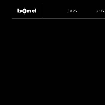
CARS
CUS
bon
bond URAWA
在庫情報
カスタマイズメニュー
新着情報
キャンペーン情
買取査
HIG
bond NAGOYA
bon
bond Wrap･Polish
bon