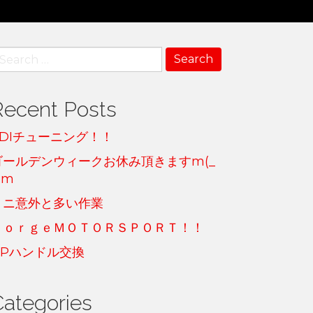
earch
r:
Recent Posts
TDIチューニング！！
ゴールデンウィークお休み頂きますm(_
)m
ミニ意外と多い作業
ＦｏｒｇｅＭＯＴＯＲＳＰＯＲＴ！！
GPハンドル交換
Categories