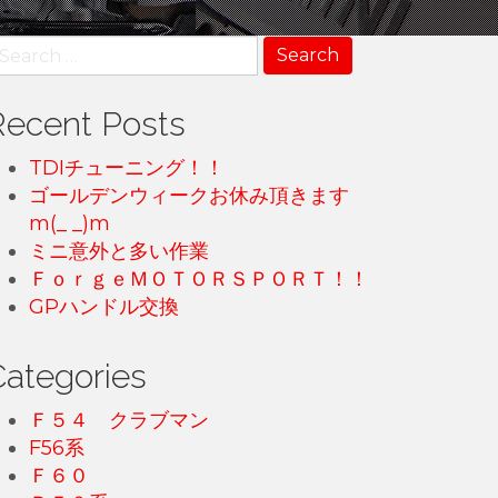
earch
r:
Recent Posts
TDIチューニング！！
ゴールデンウィークお休み頂きます
m(_ _)m
ミニ意外と多い作業
ＦｏｒｇｅＭＯＴＯＲＳＰＯＲＴ！！
GPハンドル交換
Categories
Ｆ５４ クラブマン
F56系
Ｆ６０