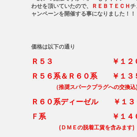
わせを頂いていたので、
ＲＥＢＴＥＣＨ
チ
ャンペーンを開催する事になりました！！
価格は以下の通り
Ｒ５３ ￥１２０,０
Ｒ５６系＆Ｒ６０系 ￥１３５,
（推奨スパークプラグへの交換込
Ｒ６０系ディーゼル ￥１３０,
Ｆ系 ￥１４０,００
(ＤＭＥの脱着工賃を含みます)