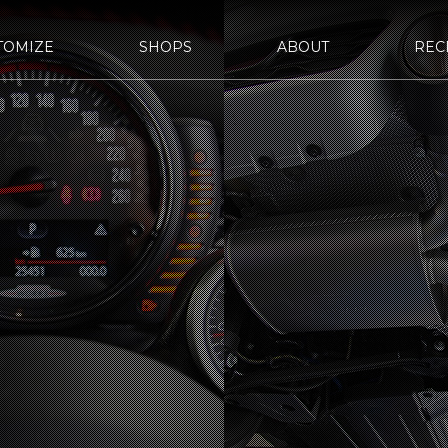
TOMIZE
SHOPS
ABOUT
REC
d URAWA-
bond SAKAWA
bond OMIYA
STYLE&WORKS
報
定
bond車検
サステナビリティ
国内納車費用
会社概要
bond yahoo! ショッピング
沿革
古物営
ASHI
d OSAKA
bond MINI
bond Plus
d GLASS
bond Beijing
bond Germany