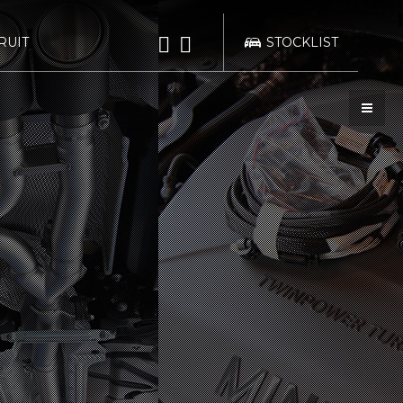
RUIT
STOCKLIST
bond
bond TOKYO
業法に基づく表示
WRAPPING
POLISH
KATSUSHIKA
bond Body QUICK
bond Body
SERVICE