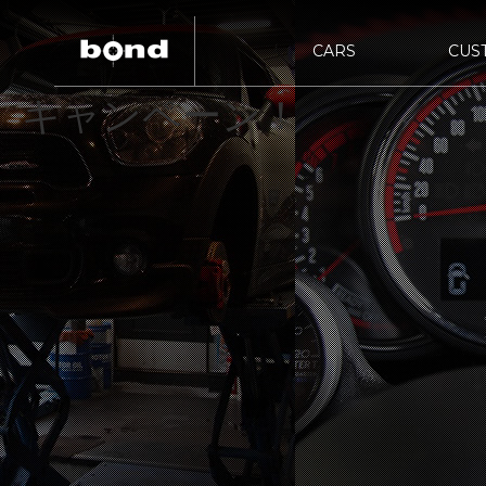
CARS
CUS
キャンペーン！
bon
bond URAWA
在庫情報
カスタマイズメニュー
新着情報
キャンペーン情
買取査
HIG
bond NAGOYA
bon
bond Wrap･Polish
bon