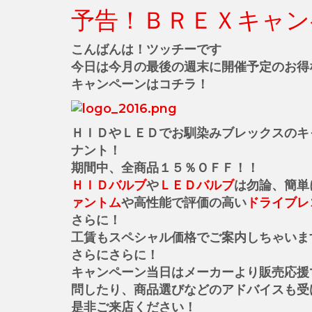
予告！ＢＲＥＸキャン
こんばんは！ツッチーです
今日は今月の最後の週末に開催予定のお得
キャンペーンはコチラ！
ＨＩＤやＬＥＤでお馴染みブレックスのキ
ナント！
期間中、全商品１５％ＯＦＦ！！
ＨＩＤバルブ
や
ＬＥＤバルブ
は勿論、簡単
ァントム
や高性能で評価の高い
ドライブレ
さらに！
工賃もスペシャル価格でご案内しちゃいま
さらにさらに！
キャンペーン当日はメーカーより販売応援
問したり、商品選びなどのアドバイスも受
是非ご来店ください！